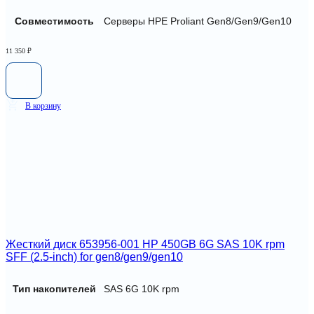
Совместимость
Серверы HPE Proliant Gen8/Gen9/Gen10
11 350
₽
В корзину
Жесткий диск 653956-001 HP 450GB 6G SAS 10K rpm
SFF (2.5-inch) for gen8/gen9/gen10
Тип накопителей
SAS 6G 10K rpm