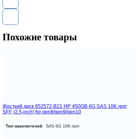
HP
599383-
001
750W
HE
Power
Похожие товары
Supply
Жесткий диск 652572-B21 HP 450GB 6G SAS 10K rpm
SFF (2.5-inch) for gen8/gen9/gen10
Тип накопителей
SAS 6G 10K rpm