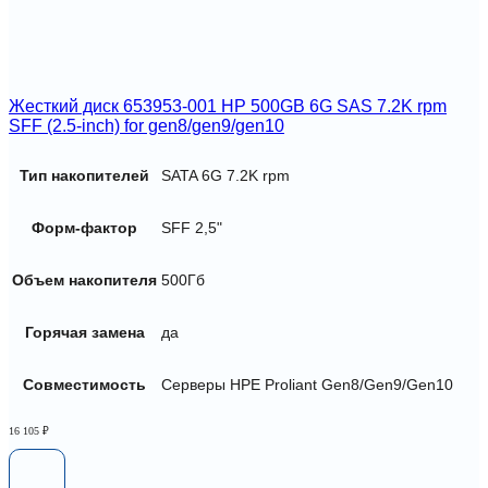
Жесткий диск 653953-001 HP 500GB 6G SAS 7.2K rpm
SFF (2.5-inch) for gen8/gen9/gen10
Тип накопителей
SATA 6G 7.2K rpm
Форм-фактор
SFF 2,5"
Объем накопителя
500Гб
Горячая замена
да
Совместимость
Серверы HPE Proliant Gen8/Gen9/Gen10
16 105
₽