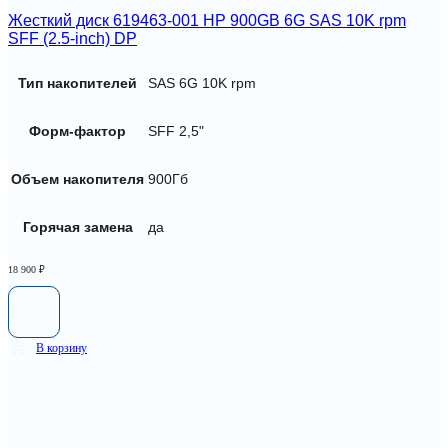
Жесткий диск 619463-001 HP 900GB 6G SAS 10K rpm
SFF (2.5-inch) DP
Тип накопителей
SAS 6G 10K rpm
Форм-фактор
SFF 2,5"
Объем накопителя
900Гб
Горячая замена
да
18 900
₽
В корзину