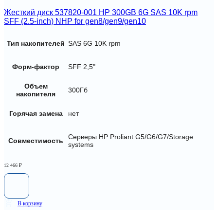
Жесткий диск 537820-001 HP 300GB 6G SAS 10K rpm
SFF (2.5-inch) NHP for gen8/gen9/gen10
Тип накопителей
SAS 6G 10K rpm
Форм-фактор
SFF 2,5"
Объем
300Гб
накопителя
Горячая замена
нет
Серверы HP Proliant G5/G6/G7/Storage
Совместимость
systems
12 466
₽
В корзину