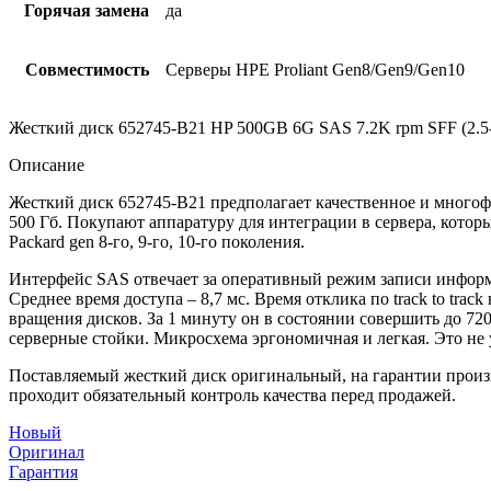
Горячая замена
да
Совместимость
Серверы HPE Proliant Gen8/Gen9/Gen10
Жесткий диск 652745-B21 HP 500GB 6G SAS 7.2K rpm SFF (2.5-i
Описание
Жесткий диск 652745-B21 предполагает качественное и многоф
500 Гб. Покупают аппаратуру для интеграции в сервера, котор
Packard gen 8-го, 9-го, 10-го поколения.
Интерфейс SAS отвечает за оперативный режим записи информац
Среднее время доступа – 8,7 мс. Время отклика по track to tra
вращения дисков. За 1 минуту он в состоянии совершить до 72
серверные стойки. Микросхема эргономичная и легкая. Это не 
Поставляемый жесткий диск оригинальный, на гарантии произв
проходит обязательный контроль качества перед продажей.
Новый
Оригинал
Гарантия