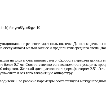
nch) for gen8/gen9/gen10
ункциональное решение задач пользователя. Данная модель испо
ые обслуживают малый бизнес и предприятия среднего звена. Да
ии на диск и считывания с него. Скорость передачи данных мож
ck не более 0,7 мс. Соответственно есть возможность ускорить пр
00 оборотов. Жесткий диск располагает форм-фактором 2.5″. Это
утяжеляет и без того габаритную аппаратуру.
одителя. Его рабочие параметры соответствуют международным 