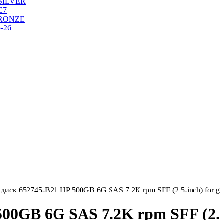
SILVER
Е7
RONZE
-26
диск 652745-B21 HP 500GB 6G SAS 7.2K rpm SFF (2.5-inch) for g
00GB 6G SAS 7.2K rpm SFF (2.5-