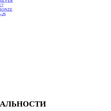
SILVER
Е7
RONZE
-26
ИАЛЬНОСТИ