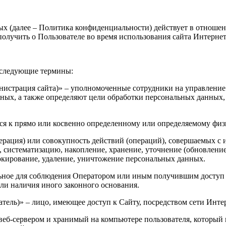
 (далее – Политика конфиденциальности) действует в отношени
т получить о Пользователе во время использования сайта Интерн
 следующие термины:
министрация сайта)» – уполномоченные сотрудники на управле
ных, а также определяют цели обработки персональных данных,
ся к прямо или косвенно определенному или определяемому физ
ерация) или совокупность действий (операций), совершаемых с 
, систематизацию, накопление, хранение, уточнение (обновление
локирование, удаление, уничтожение персональных данных.
льное для соблюдения Оператором или иным получившим доступ
или наличия иного законного основания.
ватель)» – лицо, имеющее доступ к Сайту, посредством сети Инт
веб-сервером и хранимый на компьютере пользователя, который 