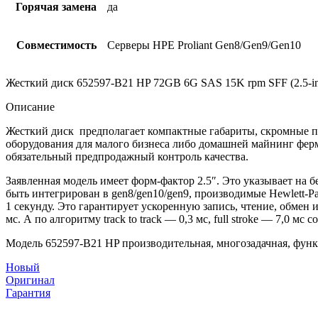
Горячая замена
да
Совместимость
Серверы HPE Proliant Gen8/Gen9/Gen10
Жесткий диск 652597-B21 HP 72GB 6G SAS 15K rpm SFF (2.5-inc
Описание
Жесткий диск предполагает компактные габариты, скромные пок
оборудования для малого бизнеса либо домашней майнинг фер
обязательный предпродажный контроль качества.
Заявленная модель имеет форм-фактор 2.5″. Это указывает на 
быть интегрирован в gen8/gen10/gen9, производимые Hewlett-P
1 секунду. Это гарантирует ускоренную запись, чтение, обмен
мс. А по алгоритму track to track — 0,3 мс, full stroke — 7,0
Модель 652597-B21 HP производительная, многозадачная, функц
Новый
Оригинал
Гарантия