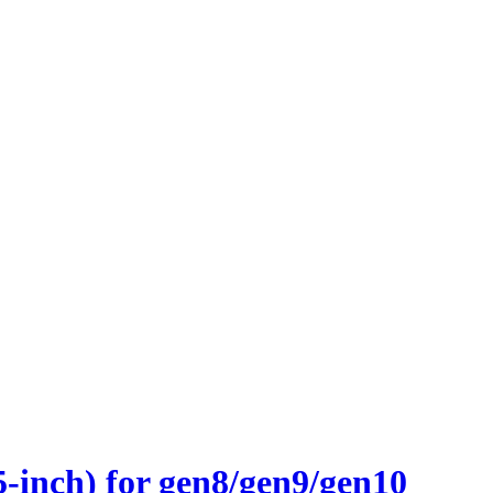
inch) for gen8/gen9/gen10