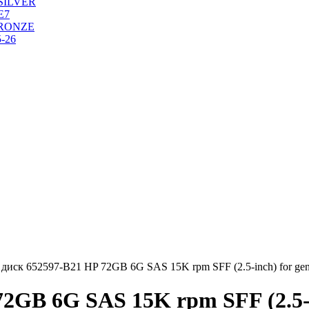
SILVER
Е7
RONZE
-26
диск 652597-B21 HP 72GB 6G SAS 15K rpm SFF (2.5-inch) for gen
2GB 6G SAS 15K rpm SFF (2.5-i