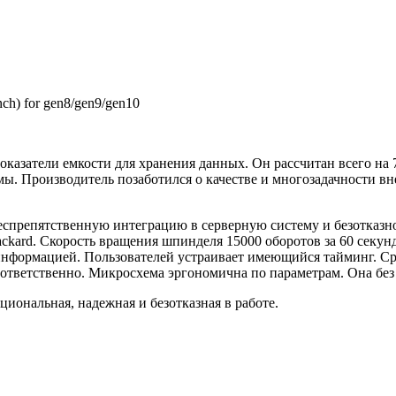
h) for gen8/gen9/gen10
азатели емкости для хранения данных. Он рассчитан всего на 7
мы. Производитель позаботился о качестве и многозадачности в
беспрепятственную интеграцию в серверную систему и безотказн
ackard. Скорость вращения шпинделя 15000 оборотов за 60 секу
 информацией. Пользователей устраивает имеющийся тайминг. Ср
 мс соответственно. Микросхема эргономична по параметрам. Она 
иональная, надежная и безотказная в работе.