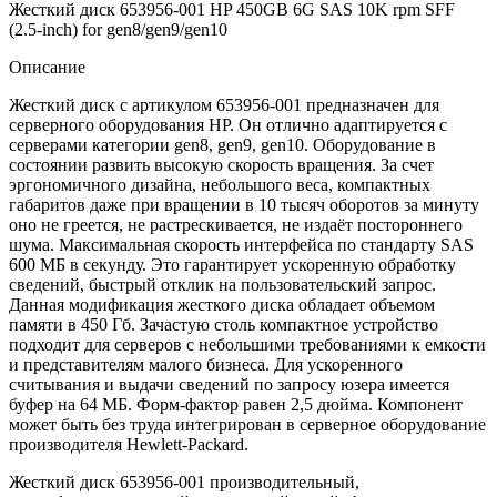
Жесткий диск 653956-001 HP 450GB 6G SAS 10K rpm SFF
(2.5-inch) for gen8/gen9/gen10
Описание
Жесткий диск с артикулом 653956-001 предназначен для
серверного оборудования НР. Он отлично адаптируется с
серверами категории gen8, gen9, gen10. Оборудование в
состоянии развить высокую скорость вращения. За счет
эргономичного дизайна, небольшого веса, компактных
габаритов даже при вращении в 10 тысяч оборотов за минуту
оно не греется, не растрескивается, не издаёт постороннего
шума. Максимальная скорость интерфейса по стандарту SAS
600 МБ в секунду. Это гарантирует ускоренную обработку
сведений, быстрый отклик на пользовательский запрос.
Данная модификация жесткого диска обладает объемом
памяти в 450 Гб. Зачастую столь компактное устройство
подходит для серверов с небольшими требованиями к емкости
и представителям малого бизнеса. Для ускоренного
считывания и выдачи сведений по запросу юзера имеется
буфер на 64 МБ. Форм-фактор равен 2,5 дюйма. Компонент
может быть без труда интегрирован в серверное оборудование
производителя Hewlett-Packard.
Жесткий диск 653956-001 производительный,