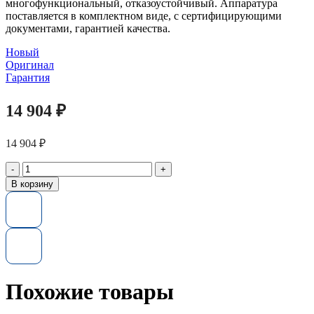
многофункциональный, отказоустойчивый. Аппаратура
поставляется в комплектном виде, с сертифицирующими
документами, гарантией качества.
Новый
Оригинал
Гарантия
14 904
₽
14 904
₽
Количество
товара
В корзину
Жесткий
диск
653956-
001
HP
450GB
6G
SAS
Похожие товары
10K
rpm