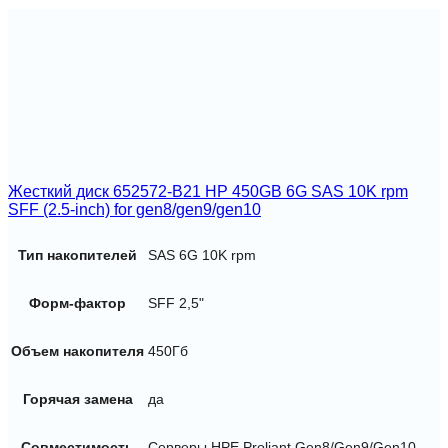
SFF
(2.5-
inch)
for
gen8/gen9/gen10
Жесткий диск 652572-B21 HP 450GB 6G SAS 10K rpm
SFF (2.5-inch) for gen8/gen9/gen10
Тип накопителей
SAS 6G 10K rpm
Форм-фактор
SFF 2,5"
Объем накопителя
450Гб
Горячая замена
да
Совместимость
Серверы HPE Proliant Gen8/Gen9/Gen10