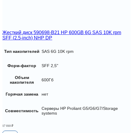
Жесткий диск 590698-B21 HP 600GB 6G SAS 10K rpm
SFF (2.5-inch) NHP DP
Тип накопителей
SAS 6G 10K rpm
Форм-фактор
SFF 2,5"
Объем
600Гб
накопителя
Горячая замена
нет
Серверы HP Proliant G5/G6/G7/Storage
Совместимость
systems
17 010
₽