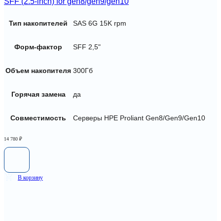
SFF (2.5-inch) for gen8/gen9/gen10
Тип накопителей
SAS 6G 15K rpm
Форм-фактор
SFF 2,5"
Объем накопителя
300Гб
Горячая замена
да
Совместимость
Серверы HPE Proliant Gen8/Gen9/Gen10
14 780
₽
В корзину