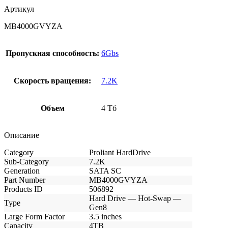
Артикул
MB4000GVYZA
Пропускная способность:
6Gbs
Скорость вращения:
7.2K
Объем
4 Тб
Описание
Category
Proliant HardDrive
Sub-Category
7.2K
Generation
SATA SC
Part Number
MB4000GVYZA
Products ID
506892
Hard Drive — Hot-Swap —
Type
Gen8
Large Form Factor
3.5 inches
Capacity
4TB