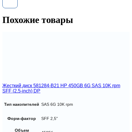
G10
4TB
6G
Похожие товары
7.2K
3.5
SATA
SC
512e
Жесткий диск 581284-B21 HP 450GB 6G SAS 10K rpm
SFF (2.5-inch) DP
Тип накопителей
SAS 6G 10K rpm
Форм-фактор
SFF 2,5"
Объем