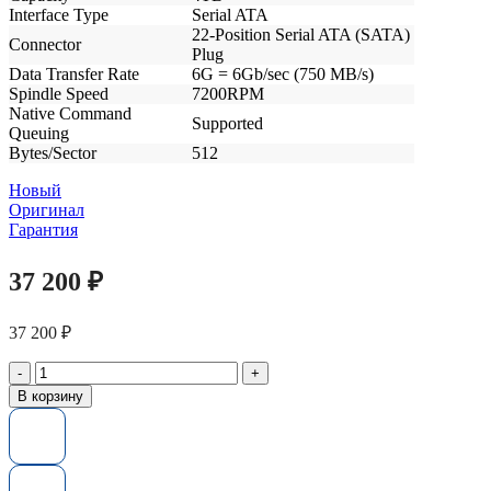
Interface Type
Serial ATA
22-Position Serial ATA (SATA)
Connector
Plug
Data Transfer Rate
6G = 6Gb/sec (750 MB/s)
Spindle Speed
7200RPM
Native Command
Supported
Queuing
Bytes/Sector
512
Новый
Оригинал
Гарантия
37 200
₽
37 200
₽
Количество
товара
В корзину
Жесткий
диск
MB4000GVYZA
HP
G8-