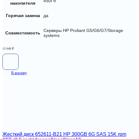
450Гб
накопителя
Горячая замена
да
Серверы HP Proliant G5/G6/G7/Storage
Совместимость
systems
13 648
₽
В корзину
Жесткий диск 652611-B21 HP 300GB 6G SAS 15K rpm