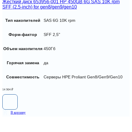
Жесткий диск 653956-001 HP 450GB 6G SAS 10K rpm
SFF (2.5-inch) for gen8/gen9/gen10
Тип накопителей
SAS 6G 10K rpm
Форм-фактор
SFF 2,5"
Объем накопителя
450Гб
Горячая замена
да
Совместимость
Серверы HPE Proliant Gen8/Gen9/Gen10
14 904
₽
В корзину