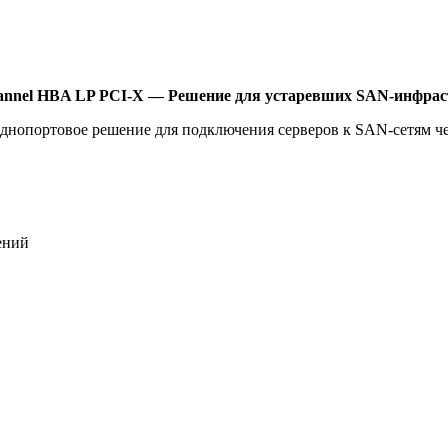
e Channel HBA LP PCI-X — Решение для устаревших SAN-инфра
 однопортовое решение для подключения серверов к SAN-сетям ч
ений