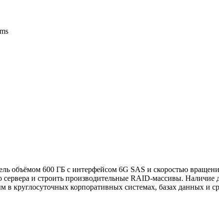
ems
ль объёмом 600 ГБ с интерфейсом 6G SAS и скоростью вращени
во сервера и строить производительные RAID‑массивы. Наличие 
ым в круглосуточных корпоративных системах, базах данных и с