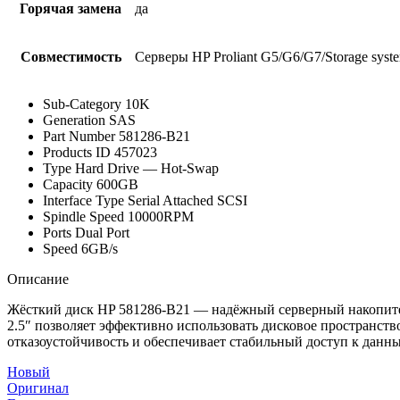
Горячая замена
да
Совместимость
Серверы HP Proliant G5/G6/G7/Storage syst
Sub-Category 10K
Generation SAS
Part Number 581286-B21
Products ID 457023
Type Hard Drive — Hot-Swap
Capacity 600GB
Interface Type Serial Attached SCSI
Spindle Speed 10000RPM
Ports Dual Port
Speed 6GB/s
Описание
Жёсткий диск HP 581286-B21 — надёжный серверный накопите
2.5″ позволяет эффективно использовать дисковое пространст
отказоустойчивость и обеспечивает стабильный доступ к данн
Новый
Оригинал