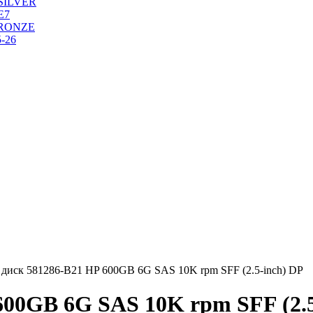
SILVER
Е7
RONZE
-26
диск 581286-B21 HP 600GB 6G SAS 10K rpm SFF (2.5-inch) DP
600GB 6G SAS 10K rpm SFF (2.5