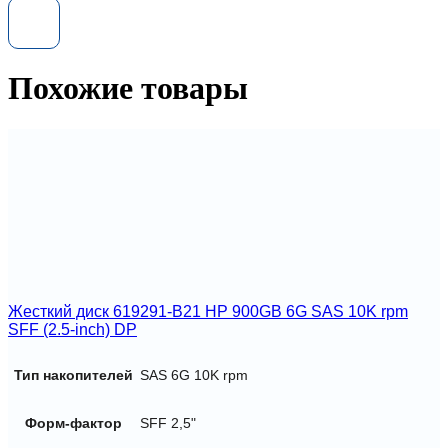
591553-
001
HP
460W
Power
Похожие товары
Supply
Kit
Жесткий диск 619291-B21 HP 900GB 6G SAS 10K rpm
SFF (2.5-inch) DP
Тип накопителей
SAS 6G 10K rpm
Форм-фактор
SFF 2,5"