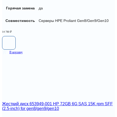
Горячая замена
да
Совместимость
Серверы HPE Proliant Gen8/Gen9/Gen10
14 780
₽
В корзину
Жесткий диск 653949-001 HP 72GB 6G SAS 15K rpm SFF
(2.5-inch) for gen8/gen9/gen10