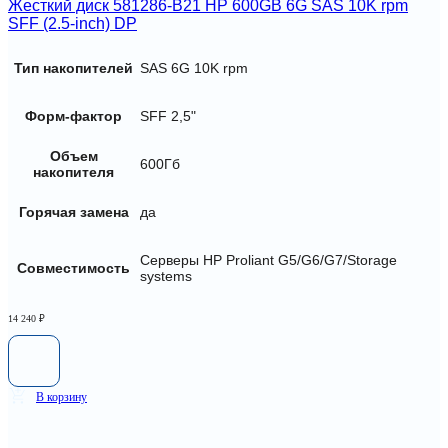
Жесткий диск 581286-B21 HP 600GB 6G SAS 10K rpm
SFF (2.5-inch) DP
Тип накопителей
SAS 6G 10K rpm
Форм-фактор
SFF 2,5"
Объем
600Гб
накопителя
Горячая замена
да
Серверы HP Proliant G5/G6/G7/Storage
Совместимость
systems
14 240
₽
В корзину