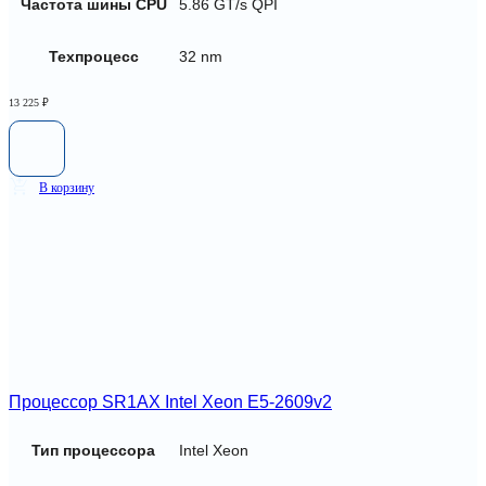
Частота шины CPU
5.86 GT/s QPI
Техпроцесс
32 nm
13 225
₽
В корзину
Процессор SR1AX Intel Xeon E5-2609v2
Тип процессора
Intel Xeon