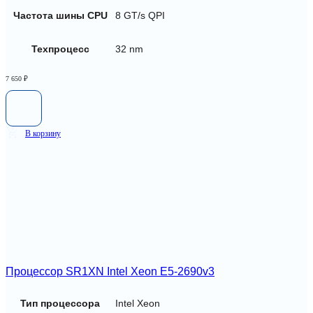
Частота шины CPU
8 GT/s QPI
Техпроцесс
32 nm
7 650
₽
В корзину
Процессор SR1XN Intel Xeon E5-2690v3
Тип процессора
Intel Xeon