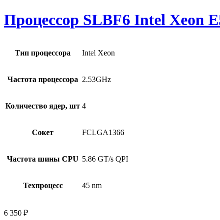
Процессор SLBF6 Intel Xeon E
Тип процессора
Intel Xeon
Частота процессора
2.53GHz
Количество ядер, шт
4
Сокет
FCLGA1366
Частота шины CPU
5.86 GT/s QPI
Техпроцесс
45 nm
6 350
₽