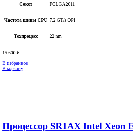
Сокет
FCLGA2011
Частота шины CPU
7.2 GT/s QPI
Техпроцесс
22 nm
15 600
₽
В избранное
В корзину
Процессор SR1AX Intel Xeon 