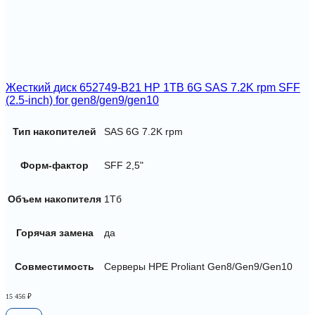
Жесткий диск 652749-B21 HP 1TB 6G SAS 7.2K rpm SFF
(2.5-inch) for gen8/gen9/gen10
Тип накопителей
SAS 6G 7.2K rpm
Форм-фактор
SFF 2,5"
Объем накопителя
1Тб
Горячая замена
да
Совместимость
Серверы HPE Proliant Gen8/Gen9/Gen10
15 456
₽