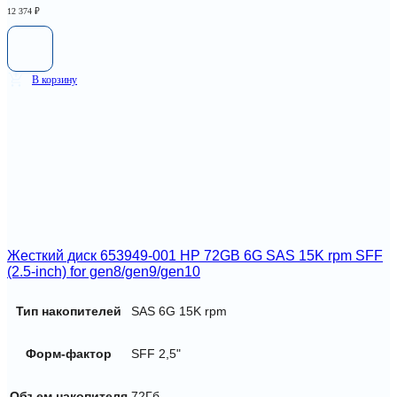
12 374
₽
В корзину
Жесткий диск 653949-001 HP 72GB 6G SAS 15K rpm SFF
(2.5-inch) for gen8/gen9/gen10
Тип накопителей
SAS 6G 15K rpm
Форм-фактор
SFF 2,5"
Объем накопителя
72Гб