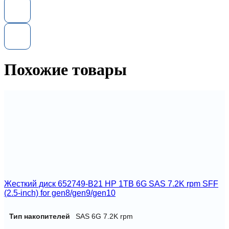
HP
729635-
001
Smart
Array
P430/2GB
FBWC
Похожие товары
12Gb
1-
port
Int
SAS
Жесткий диск 652749-B21 HP 1TB 6G SAS 7.2K rpm SFF
(2.5-inch) for gen8/gen9/gen10
Тип накопителей
SAS 6G 7.2K rpm