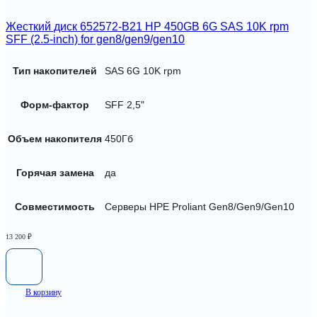
Жесткий диск 652572-B21 HP 450GB 6G SAS 10K rpm
SFF (2.5-inch) for gen8/gen9/gen10
Тип накопителей
SAS 6G 10K rpm
Форм-фактор
SFF 2,5"
Объем накопителя
450Гб
Горячая замена
да
Совместимость
Серверы HPE Proliant Gen8/Gen9/Gen10
13 200
₽
В корзину