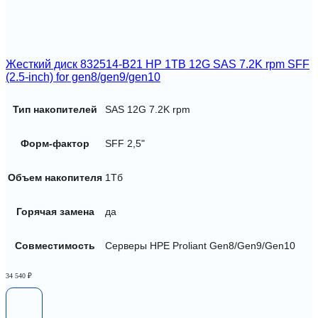
Жесткий диск 832514-B21 HP 1TB 12G SAS 7.2K rpm SFF
(2.5-inch) for gen8/gen9/gen10
Тип накопителей
SAS 12G 7.2K rpm
Форм-фактор
SFF 2,5"
Объем накопителя
1Тб
Горячая замена
да
Совместимость
Серверы HPE Proliant Gen8/Gen9/Gen10
34 540
₽