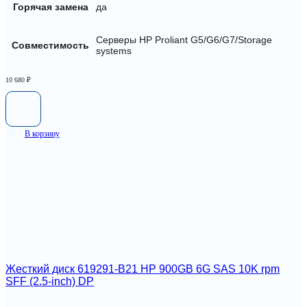
Горячая замена
да
Серверы HP Proliant G5/G6/G7/Storage
Совместимость
systems
10 680
₽
В корзину
Жесткий диск 619291-B21 HP 900GB 6G SAS 10K rpm
SFF (2.5-inch) DP