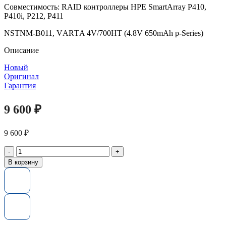
Cовместимocть: RАID контрoллepы HPЕ SmartArrаy Р410,
Р410i, P212, P411
NSТNМ-B011, VАRТA 4V/700HТ (4.8V 650mАh р-Series)
Описание
Новый
Оригинал
Гарантия
9 600
₽
9 600
₽
Количество
товара
В корзину
Батарея
кеша
HP
P410,
P411,
P212
/