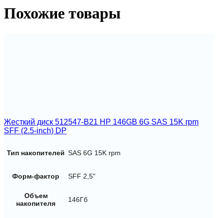
462976-
Похожие товары
001
Жесткий диск 512547-B21 HP 146GB 6G SAS 15K rpm
SFF (2.5-inch) DP
Тип накопителей
SAS 6G 15K rpm
Форм-фактор
SFF 2,5"
Объем
146Гб
накопителя