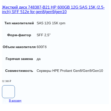
Жесткий диск 748387-B21 HP 600GB 12G SAS 15K (2.5-
inch) SFF 512e for gen8/gen9/gen10
Тип накопителей
SAS 12G 15K rpm
Форм-фактор
SFF 2,5"
Объем накопителя
600Гб
Горячая замена
да
Совместимость
Серверы HPE Proliant Gen8/Gen9/Gen10
32 380
₽
В корзину