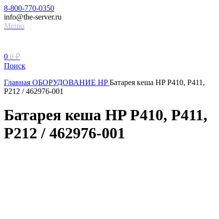
8-800-770-0350
info@the-server.ru
Меню
0
0
₽
Поиск
Главная
ОБОРУДОВАНИЕ HP
Батарея кеша HP P410, P411,
P212 / 462976-001
Батарея кеша HP P410, P411,
P212 / 462976-001