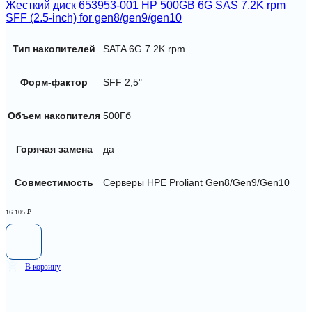
Жесткий диск 653953-001 HP 500GB 6G SAS 7.2K rpm
SFF (2.5-inch) for gen8/gen9/gen10
Тип накопителей
SATA 6G 7.2K rpm
Форм-фактор
SFF 2,5"
Объем накопителя
500Гб
Горячая замена
да
Совместимость
Серверы HPE Proliant Gen8/Gen9/Gen10
16 105
₽
В корзину