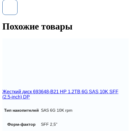
X291A-
R5
450GB
15k
4Gb
Похожие товары
FC
DS14MK2
Жесткий диск 693648-B21 HP 1.2TB 6G SAS 10K SFF
(2.5-inch) DP
Тип накопителей
SAS 6G 10K rpm
Форм-фактор
SFF 2,5"