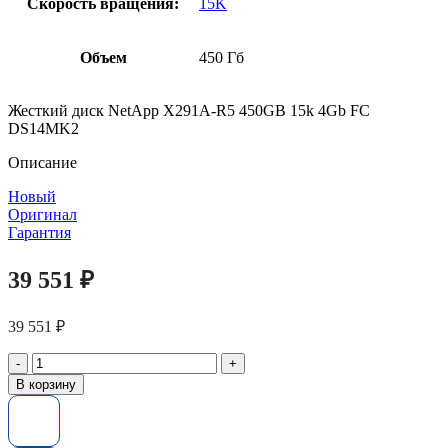
Скорость вращения:
15K
Объем
450 Гб
Жесткий диск NetApp X291A-R5 450GB 15k 4Gb FC
DS14MK2
Описание
Новый
Оригинал
Гарантия
39 551
₽
39 551
₽
Количество
товара
В корзину
Жесткий
диск
NetApp