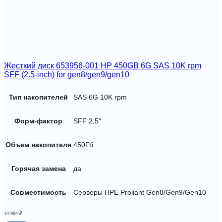
Жесткий диск 653956-001 HP 450GB 6G SAS 10K rpm
SFF (2.5-inch) for gen8/gen9/gen10
Тип накопителей
SAS 6G 10K rpm
Форм-фактор
SFF 2,5"
Объем накопителя
450Гб
Горячая замена
да
Совместимость
Серверы HPE Proliant Gen8/Gen9/Gen10
14 904
₽