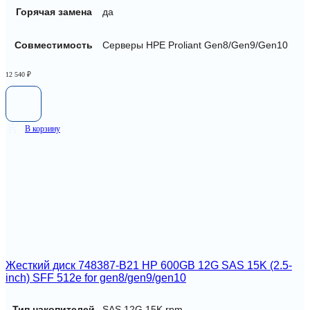
Горячая замена
да
Совместимость
Серверы HPE Proliant Gen8/Gen9/Gen10
12 540
₽
В корзину
Жесткий диск 748387-B21 HP 600GB 12G SAS 15K (2.5-
inch) SFF 512e for gen8/gen9/gen10
Тип накопителей
SAS 12G 15K rpm