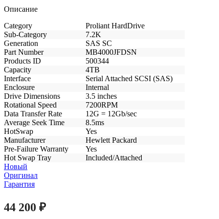
Описание
Category
Proliant HardDrive
Sub-Category
7.2K
Generation
SAS SC
Part Number
MB4000JFDSN
Products ID
500344
Capacity
4TB
Interface
Serial Attached SCSI (SAS)
Enclosure
Internal
Drive Dimensions
3.5 inches
Rotational Speed
7200RPM
Data Transfer Rate
12G = 12Gb/sec
Average Seek Time
8.5ms
HotSwap
Yes
Manufacturer
Hewlett Packard
Pre-Failure Warranty
Yes
Hot Swap Tray
Included/Attached
Новый
Оригинал
Гарантия
44 200
₽