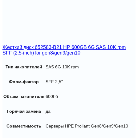
Hot
Plug
12G
Жесткий диск 652583-B21 HP 600GB 6G SAS 10K rpm
SFF (2.5-inch) for gen8/gen9/gen10
Тип накопителей
SAS 6G 10K rpm
Форм-фактор
SFF 2,5"
Объем накопителя
600Гб
Горячая замена
да
Совместимость
Серверы HPE Proliant Gen8/Gen9/Gen10