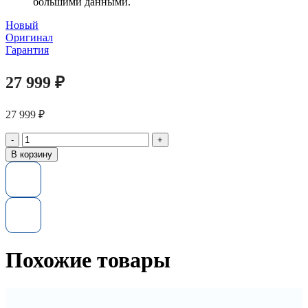
большими данными.
Новый
Оригинал
Гарантия
27 999
₽
27 999
₽
Количество
товара
В корзину
Жесткий
диск
K2Q82A
HP
4TB
3,5-
in(LFF)
SAS
Похожие товары
7.2K
Hot
Plug
DP