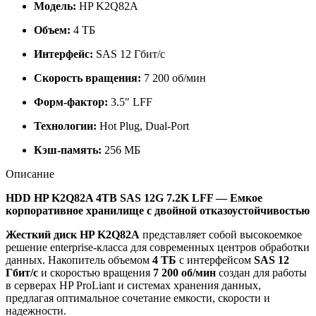
Модель:
HP K2Q82A
Объем:
4 ТБ
Интерфейс:
SAS 12 Гбит/с
Скорость вращения:
7 200 об/мин
Форм-фактор:
3.5″ LFF
Технологии:
Hot Plug, Dual-Port
Кэш-память:
256 МБ
Описание
HDD HP K2Q82A 4TB SAS 12G 7.2K LFF — Емкое
корпоративное хранилище с двойной отказоустойчивостью
Жесткий диск HP K2Q82A
представляет собой высокоемкое
решение enterprise-класса для современных центров обработки
данных. Накопитель объемом
4 ТБ
с интерфейсом
SAS 12
Гбит/с
и скоростью вращения
7 200 об/мин
создан для работы
в серверах HP ProLiant и системах хранения данных,
предлагая оптимальное сочетание емкости, скорости и
надежности.