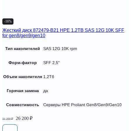
-16%
Жесткий диск 872479-B21 HPE 1.2TB SAS 12G 10K SFF
for gen8/gen9/gen10
Тип накопителей
SAS 12G 10K rpm
Форм-фактор
SFF 2,5"
Объем накопителя
1,2Тб
Горячая замена
да
Совместимость
Серверы HPE Proliant Gen8/Gen9/Gen10
Первоначальная
Текущая
26 200
₽
31 200
₽
цена
цена:
составляла
26
31
200 ₽.
200 ₽.