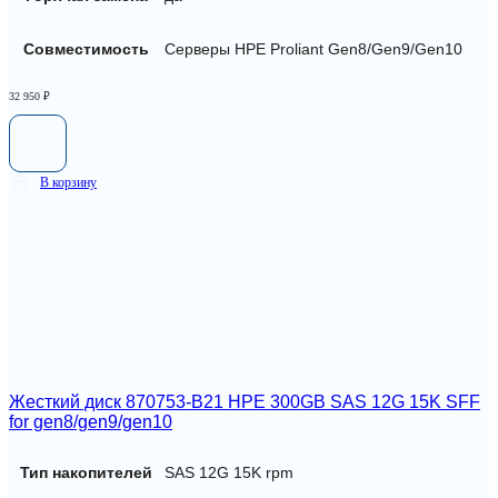
Совместимость
Серверы HPE Proliant Gen8/Gen9/Gen10
32 950
₽
В корзину
Жесткий диск 870753-B21 HPE 300GB SAS 12G 15K SFF
for gen8/gen9/gen10
Тип накопителей
SAS 12G 15K rpm