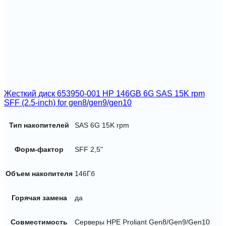
Жесткий диск 653950-001 HP 146GB 6G SAS 15K rpm
SFF (2.5-inch) for gen8/gen9/gen10
Тип накопителей
SAS 6G 15K rpm
Форм-фактор
SFF 2,5"
Объем накопителя
146Гб
Горячая замена
да
Совместимость
Серверы HPE Proliant Gen8/Gen9/Gen10