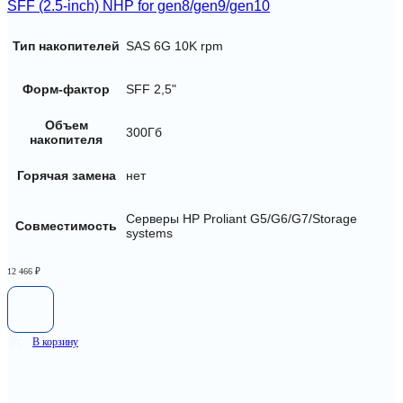
SFF (2.5-inch) NHP for gen8/gen9/gen10
Тип накопителей
SAS 6G 10K rpm
Форм-фактор
SFF 2,5"
Объем
300Гб
накопителя
Горячая замена
нет
Серверы HP Proliant G5/G6/G7/Storage
Совместимость
systems
12 466
₽
В корзину