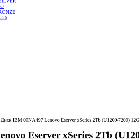
SILVER
Е7
RONZE
-26
Диск IBM 00NA497 Lenovo Eserver xSeries 2Tb (U1200/7200) 12G
ovo Eserver xSeries 2Tb (U120