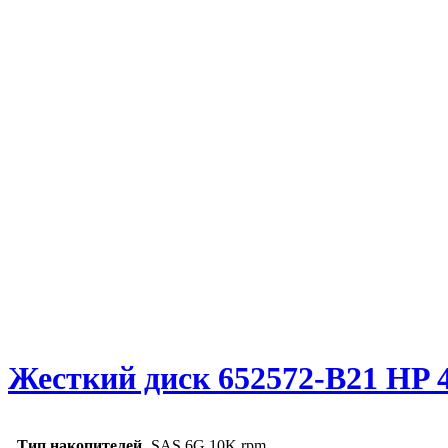
Жесткий диск 652572-B21 HP 4
Тип накопителей
SAS 6G 10K rpm