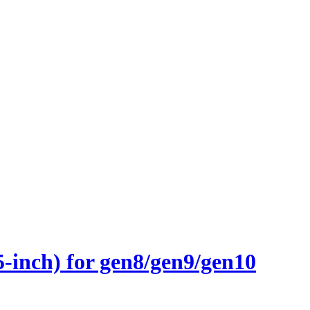
inch) for gen8/gen9/gen10