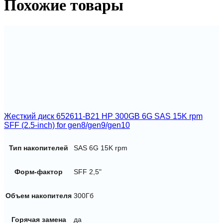
Похожие товары
2.5
SAS
12G
MU
DS
SSD
Жесткий диск 652611-B21 HP 300GB 6G SAS 15K rpm
SFF (2.5-inch) for gen8/gen9/gen10
Тип накопителей
SAS 6G 15K rpm
Форм-фактор
SFF 2,5"
Объем накопителя
300Гб
Горячая замена
да