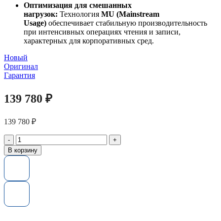
Оптимизация для смешанных
нагрузок:
Технология
MU (Mainstream
Usage)
обеспечивает стабильную производительность
при интенсивных операциях чтения и записи,
характерных для корпоративных сред.
Новый
Оригинал
Гарантия
139 780
₽
139 780
₽
Количество
товара
В корзину
Жесткий
диск
HP
P19917-
B21
G8-
G10
3.2TB