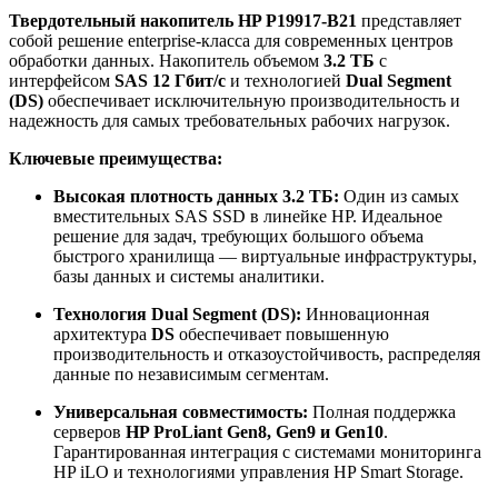
Твердотельный накопитель HP P19917-B21
представляет
собой решение enterprise-класса для современных центров
обработки данных. Накопитель объемом
3.2 ТБ
с
интерфейсом
SAS 12 Гбит/с
и технологией
Dual Segment
(DS)
обеспечивает исключительную производительность и
надежность для самых требовательных рабочих нагрузок.
Ключевые преимущества:
Высокая плотность данных 3.2 ТБ:
Один из самых
вместительных SAS SSD в линейке HP. Идеальное
решение для задач, требующих большого объема
быстрого хранилища — виртуальные инфраструктуры,
базы данных и системы аналитики.
Технология Dual Segment (DS):
Инновационная
архитектура
DS
обеспечивает повышенную
производительность и отказоустойчивость, распределяя
данные по независимым сегментам.
Универсальная совместимость:
Полная поддержка
серверов
HP ProLiant Gen8, Gen9 и Gen10
.
Гарантированная интеграция с системами мониторинга
HP iLO и технологиями управления HP Smart Storage.