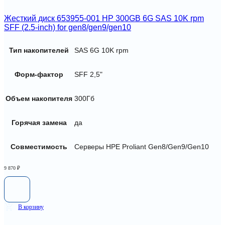
Жесткий диск 653955-001 HP 300GB 6G SAS 10K rpm
SFF (2.5-inch) for gen8/gen9/gen10
Тип накопителей
SAS 6G 10K rpm
Форм-фактор
SFF 2,5"
Объем накопителя
300Гб
Горячая замена
да
Совместимость
Серверы HPE Proliant Gen8/Gen9/Gen10
9 870
₽
В корзину