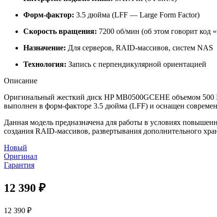
Форм-фактор:
3.5 дюйма (LFF — Large Form Factor)
Скорость вращения:
7200 об/мин (об этом говорит код 
Назначение:
Для серверов, RAID-массивов, систем NAS
Технология:
Запись с перпендикулярной ориентацией
Описание
Оригинальный жесткий диск HP MB0500GCEHE объемом 500 ГБ 
выполнен в форм-факторе 3.5 дюйма (LFF) и оснащен современ
Данная модель предназначена для работы в условиях повышенн
создания RAID-массивов, развертывания дополнительного хр
Новый
Оригинал
Гарантия
12 390
₽
12 390
₽