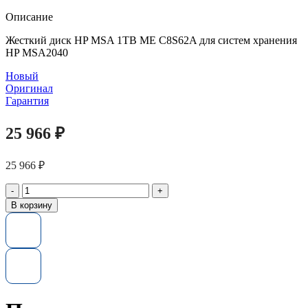
Описание
Жесткий диск HP MSA 1TB ME C8S62A для систем хранения
HP MSA2040
Новый
Оригинал
Гарантия
25 966
₽
25 966
₽
Количество
товара
В корзину
Жесткий
диск
C8S62A
HP
MSA
1TB
6G
SAS