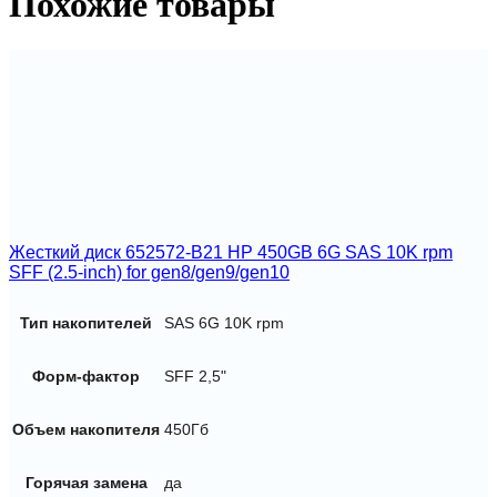
Похожие товары
7.2K
2.5-
inDP
Жесткий диск 652572-B21 HP 450GB 6G SAS 10K rpm
SFF (2.5-inch) for gen8/gen9/gen10
Тип накопителей
SAS 6G 10K rpm
Форм-фактор
SFF 2,5"
Объем накопителя
450Гб
Горячая замена
да