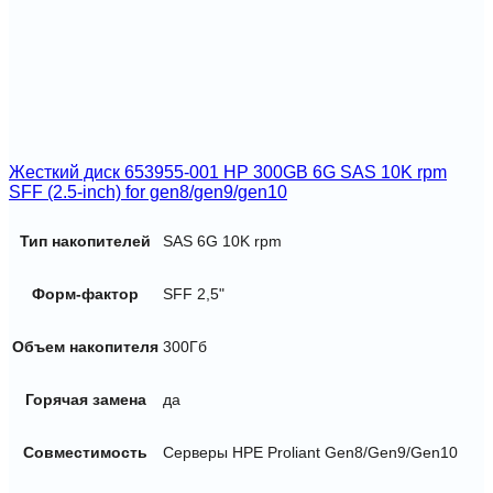
Жесткий диск 653955-001 HP 300GB 6G SAS 10K rpm
SFF (2.5-inch) for gen8/gen9/gen10
Тип накопителей
SAS 6G 10K rpm
Форм-фактор
SFF 2,5"
Объем накопителя
300Гб
Горячая замена
да
Совместимость
Серверы HPE Proliant Gen8/Gen9/Gen10