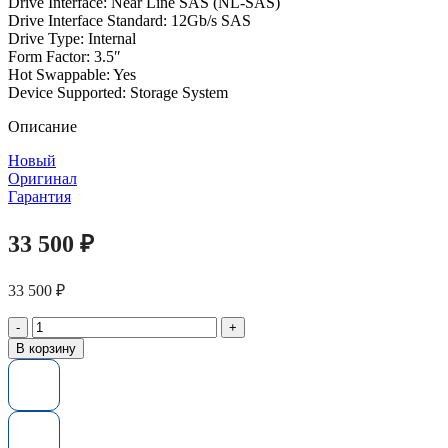
Drive Interface: Near Line SAS (NL-SAS)
Drive Interface Standard: 12Gb/s SAS
Drive Type: Internal
Form Factor: 3.5″
Hot Swappable: Yes
Device Supported: Storage System
Описание
Новый
Оригинал
Гарантия
33 500
₽
33 500
₽
Количество
товара
В корзину
Жесткий
диск
4XB7A14124
Lenovo
4TB