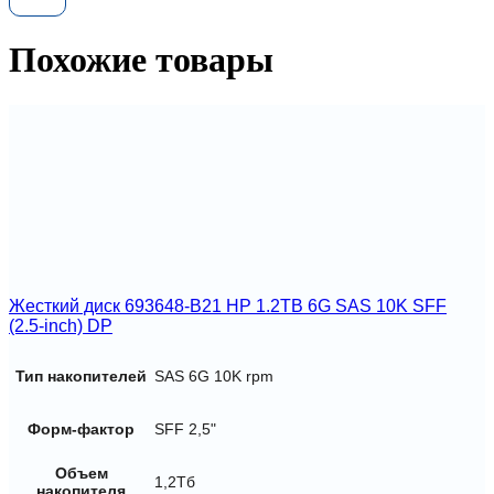
7200RPM
SAS
12Gbps
Похожие товары
Near
Line
3.5-
inch
Жесткий диск 693648-B21 HP 1.2TB 6G SAS 10K SFF
(2.5-inch) DP
Тип накопителей
SAS 6G 10K rpm
Форм-фактор
SFF 2,5"
Объем
1,2Тб
накопителя