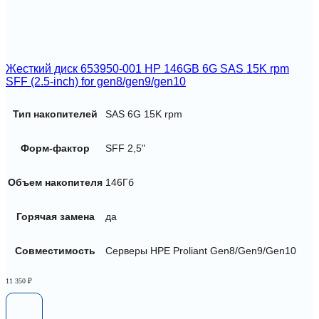
Жесткий диск 653950-001 HP 146GB 6G SAS 15K rpm
SFF (2.5-inch) for gen8/gen9/gen10
Тип накопителей
SAS 6G 15K rpm
Форм-фактор
SFF 2,5"
Объем накопителя
146Гб
Горячая замена
да
Совместимость
Серверы HPE Proliant Gen8/Gen9/Gen10
11 350
₽