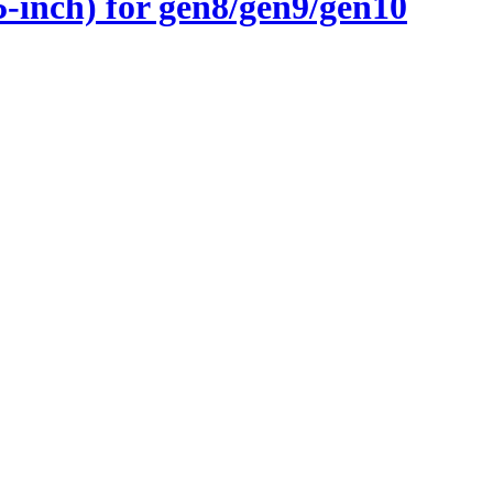
inch) for gen8/gen9/gen10