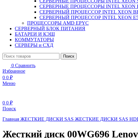
СЕРВЕРНЫЕ ПРОЦЕССОРЫ INTEL XEON 
СЕРВЕРНЫЕ ПРОЦЕССОРЫ INTEL XEON 
СЕРВЕРНЫЙ ПРОЦЕССОР INTEL XEON B
СЕРВЕРНЫЙ ПРОЦЕССОР INTEL XEON Е5
ПРОЦЕССОРЫ AMD EPYC
СЕРВЕРНЫЙ БЛОК ПИТАНИЯ
БАТАРЕИ И КЭШ
КОММУТАТОРЫ
СЕРВЕРЫ и СХД
Поиск
0
Сравнить
Избранное
0
0
₽
Меню
0
0
₽
Поиск
Главная
ЖЕСТКИЕ ДИСКИ
SAS ЖЕСТКИЕ ДИСКИ
SAS H
Жесткий диск 00WG696 Leno