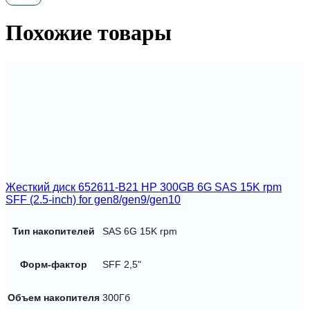
7.2K
3.5
Похожие товары
SAS
Жесткий диск 652611-B21 HP 300GB 6G SAS 15K rpm
SFF (2.5-inch) for gen8/gen9/gen10
Тип накопителей
SAS 6G 15K rpm
Форм-фактор
SFF 2,5"
Объем накопителя
300Гб