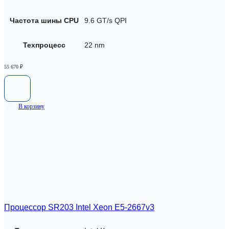
Частота шины CPU
9.6 GT/s QPI
Техпроцесс
22 nm
55 670
₽
В корзину
Процессор SR203 Intel Xeon E5-2667v3