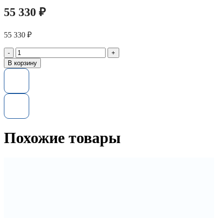
55 330
₽
55 330
₽
Количество
товара
В корзину
Серверный
процессор
Intel
Xeon
Gold
6248
24
ядра
Похожие товары
OEM