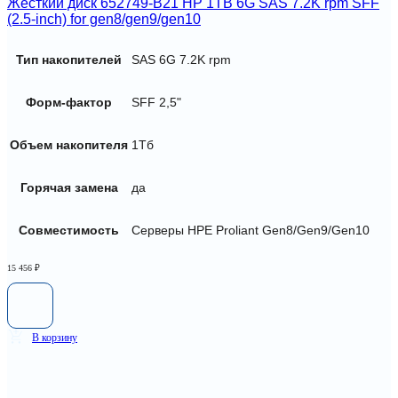
Жесткий диск 652749-B21 HP 1TB 6G SAS 7.2K rpm SFF
(2.5-inch) for gen8/gen9/gen10
Тип накопителей
SAS 6G 7.2K rpm
Форм-фактор
SFF 2,5"
Объем накопителя
1Тб
Горячая замена
да
Совместимость
Серверы HPE Proliant Gen8/Gen9/Gen10
15 456
₽
В корзину