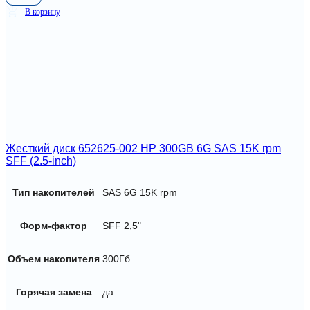
В корзину
Жесткий диск 652625-002 HP 300GB 6G SAS 15K rpm
SFF (2.5-inch)
Тип накопителей
SAS 6G 15K rpm
Форм-фактор
SFF 2,5"
Объем накопителя
300Гб
Горячая замена
да