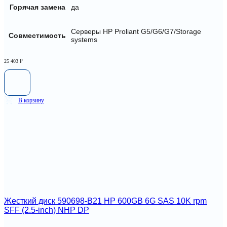
Горячая замена
да
Серверы HP Proliant G5/G6/G7/Storage
Совместимость
systems
25 403
₽
В корзину
Жесткий диск 590698-B21 HP 600GB 6G SAS 10K rpm
SFF (2.5-inch) NHP DP