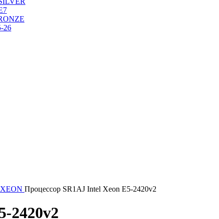
SILVER
Е7
RONZE
-26
 XEON
Процессор SR1AJ Intel Xeon E5-2420v2
5-2420v2