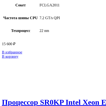
Сокет
FCLGA2011
Частота шины CPU
7.2 GT/s QPI
Техпроцесс
22 nm
15 600
₽
В избранное
В корзину
Процессор SR0KP Intel Xeon E