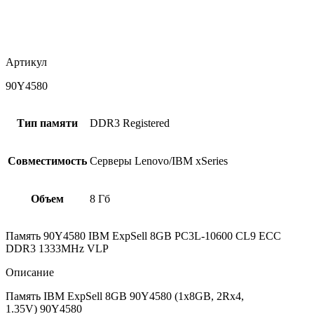
Артикул
90Y4580
Тип памяти
DDR3 Registered
Совместимость
Серверы Lenovo/IBM xSeries
Объем
8 Гб
Память 90Y4580 IBM ExpSell 8GB PC3L-10600 CL9 ECC
DDR3 1333MHz VLP
Описание
Память IBM ExpSell 8GB 90Y4580 (1x8GB, 2Rx4,
1.35V) 90Y4580