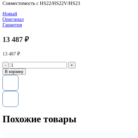
Совместимость с HS22/HS22V/HS23
Новый
Оригинал
Гарантия
13 487
₽
13 487
₽
Количество
товара
В корзину
Память
90Y4580
IBM
ExpSell
8GB
PC3L-
10600
CL9
Похожие товары
ECC
DDR3
1333MHz
VLP