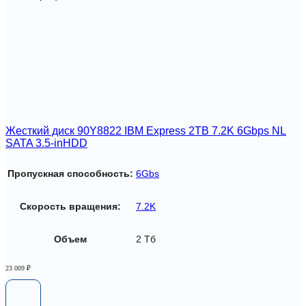
Жесткий диск 90Y8822 IBM Express 2TB 7.2K 6Gbps NL
SATA 3.5-inHDD
Пропускная способность:
6Gbs
Скорость вращения:
7.2K
Объем
2 Тб
23 009
₽