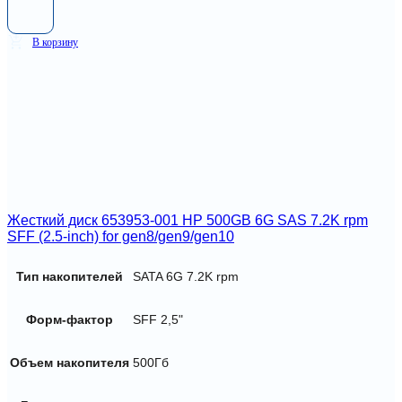
В корзину
Жесткий диск 653953-001 HP 500GB 6G SAS 7.2K rpm
SFF (2.5-inch) for gen8/gen9/gen10
Тип накопителей
SATA 6G 7.2K rpm
Форм-фактор
SFF 2,5"
Объем накопителя
500Гб