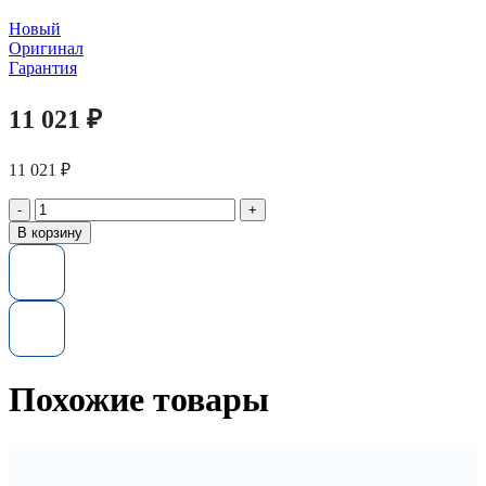
Новый
Оригинал
Гарантия
11 021
₽
11 021
₽
Количество
товара
В корзину
Память
370-
21854,
370-
23503
Dell
8GB
Dual
Похожие товары
Rank
1600MHz
-
Kit