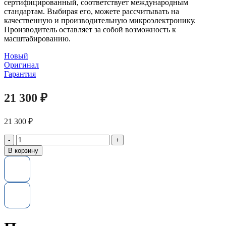
сертифицированный, соответствует международным
стандартам. Выбирая его, можете рассчитывать на
качественную и производительную микроэлектронику.
Производитель оставляет за собой возможность к
масштабированию.
Новый
Оригинал
Гарантия
21 300
₽
21 300
₽
Количество
товара
В корзину
Жесткий
диск
400-
AJPH
Dell
600GB
LFF
(2.5-