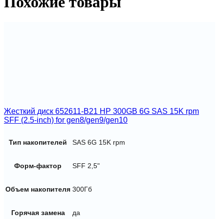
Похожие товары
inc
in
3.5-
inc
carrier)
SAS
10k
12Gbps
Жесткий диск 652611-B21 HP 300GB 6G SAS 15K rpm
SFF (2.5-inch) for gen8/gen9/gen10
Тип накопителей
SAS 6G 15K rpm
Форм-фактор
SFF 2,5"
Объем накопителя
300Гб
Горячая замена
да