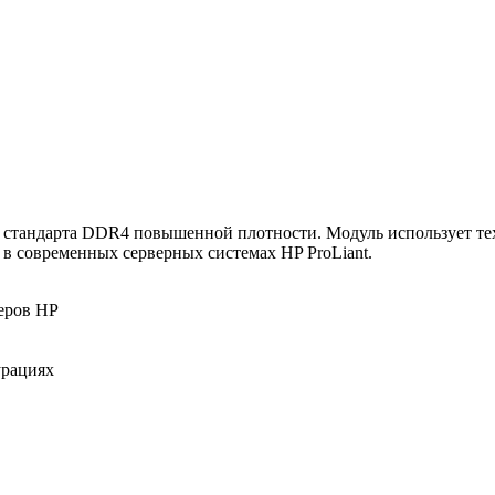
стандарта DDR4 повышенной плотности. Модуль использует тех
в современных серверных системах HP ProLiant.
еров HP
урациях