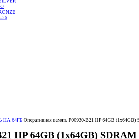
SILVER
Е7
RONZE
-26
 НА 64ГБ
Оперативная память P00930-B21 HP 64GB (1x64G
-B21 HP 64GB (1x64GB) SDRA