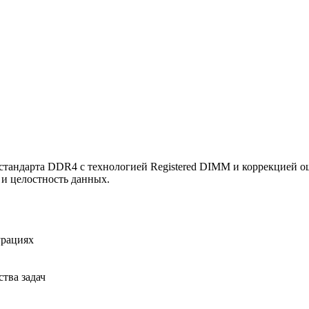
ндарта DDR4 с технологией Registered DIMM и коррекцией ош
 и целостность данных.
урациях
тва задач