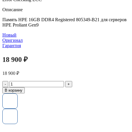
Описание
Память HPE 16GB DDR4 Registered 805349-B21 для серверов
HPE Proliant Gen9
Новый
Оригинал
Гарантия
18 900
₽
18 900
₽
Количество
товара
В корзину
Память
805349-
B21
HPE
16GB
(1x16GB)
1Rx4
PC4-