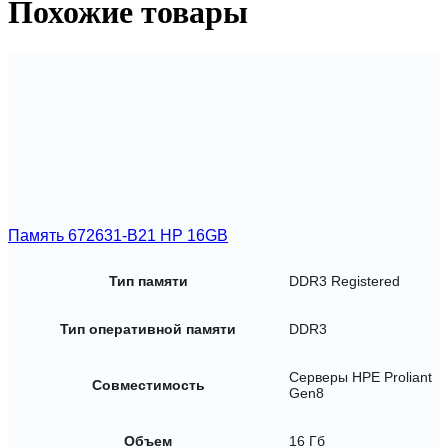
Похожие товары
2400T-
R
DDR4
Reg
Память 672631-B21 HP 16GB
Тип памяти
DDR3 Registered
Тип оперативной памяти
DDR3
Серверы HPE Proliant
Совместимость
Gen8
Объем
16 Гб