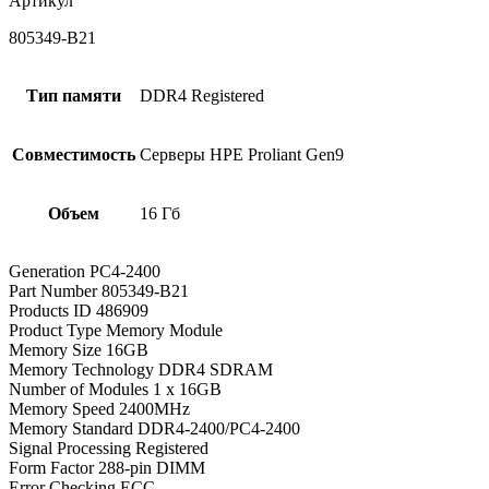
Артикул
805349-B21
Тип памяти
DDR4 Registered
Совместимость
Серверы HPE Proliant Gen9
Объем
16 Гб
Generation PC4-2400
Part Number 805349-B21
Products ID 486909
Product Type Memory Module
Memory Size 16GB
Memory Technology DDR4 SDRAM
Number of Modules 1 x 16GB
Memory Speed 2400MHz
Memory Standard DDR4-2400/PC4-2400
Signal Processing Registered
Form Factor 288-pin DIMM
Error Checking ECC