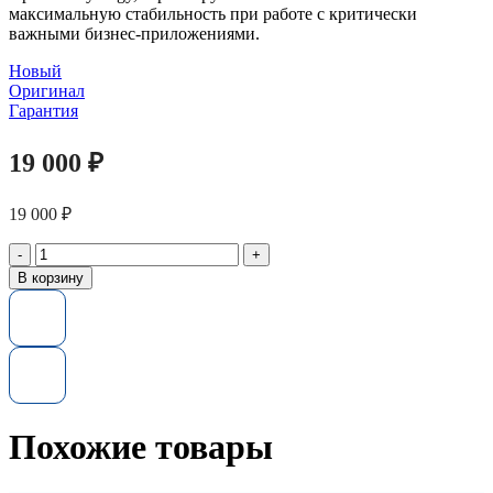
максимальную стабильность при работе с критически
важными бизнес-приложениями.
Новый
Оригинал
Гарантия
19 000
₽
19 000
₽
Количество
товара
В корзину
Оперативная
память
HPE
P03051-
091
DX
16GB
Single
Похожие товары
Rank
x4
DDR4-