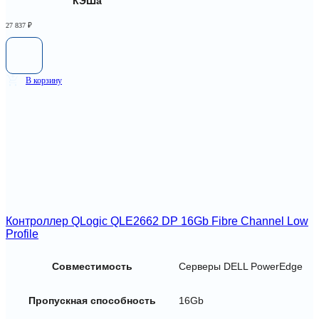
КЭШа
27 837
₽
В корзину
Контроллер QLogic QLE2662 DP 16Gb Fibre Channel Low
Profile
Совместимость
Серверы DELL PowerEdge
Пропускная способность
16Gb