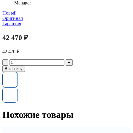
Manager
Новый
Оригинал
Гарантия
42 470
₽
42 470
₽
Количество
товара
В корзину
Контроллер
804398-
B21
HPE
Smart
Array
E208e-
p
Похожие товары
SR
12G
SAS