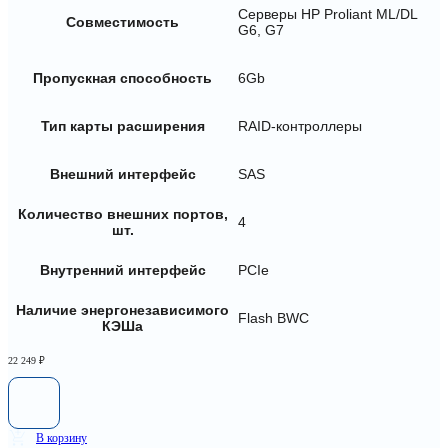
Серверы HP Proliant ML/DL
Совместимость
G6, G7
Пропускная способность
6Gb
Тип карты расширения
RAID-контроллеры
Внешний интерфейс
SAS
Количество внешних портов,
4
шт.
Внутренний интерфейс
PCIe
Наличие энергонезависимого
Flash BWC
КЭШа
22 249
₽
В корзину