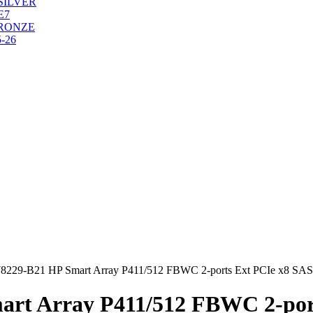
SILVER
Е7
RONZE
-26
8229-B21 HP Smart Array P411/512 FBWC 2-ports Ext PCIe x8 SAS
rt Array P411/512 FBWC 2-por