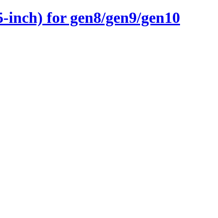
inch) for gen8/gen9/gen10