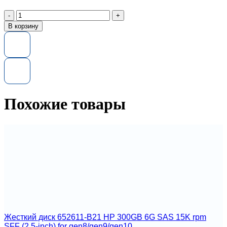
Количество
товара
В корзину
Блок
питания
403781-
001
HP
Power
Supply
1000W
Похожие товары
Жесткий диск 652611-B21 HP 300GB 6G SAS 15K rpm
SFF (2.5-inch) for gen8/gen9/gen10