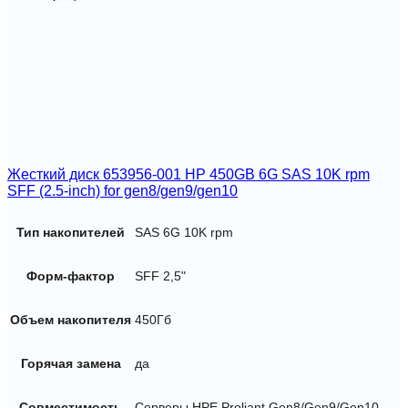
Жесткий диск 653956-001 HP 450GB 6G SAS 10K rpm
SFF (2.5-inch) for gen8/gen9/gen10
Тип накопителей
SAS 6G 10K rpm
Форм-фактор
SFF 2,5"
Объем накопителя
450Гб
Горячая замена
да
Совместимость
Серверы HPE Proliant Gen8/Gen9/Gen10