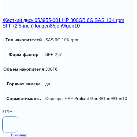
Жесткий диск 653955-001 HP 300GB 6G SAS 10K rpm
SFF (2.5-inch) for gen8/gen9/gen10
Тип накопителей
SAS 6G 10K rpm
Форм-фактор
SFF 2,5"
Объем накопителя
300Гб
Горячая замена
да
Совместимость
Серверы HPE Proliant Gen8/Gen9/Gen10
9 870
₽
В корзину