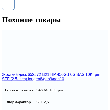
WD5000HHTZ
WD
VelociRaptor
500
Похожие товары
GB
SATA
Жесткий диск 652572-B21 HP 450GB 6G SAS 10K rpm
SFF (2.5-inch) for gen8/gen9/gen10
Тип накопителей
SAS 6G 10K rpm
Форм-фактор
SFF 2,5"