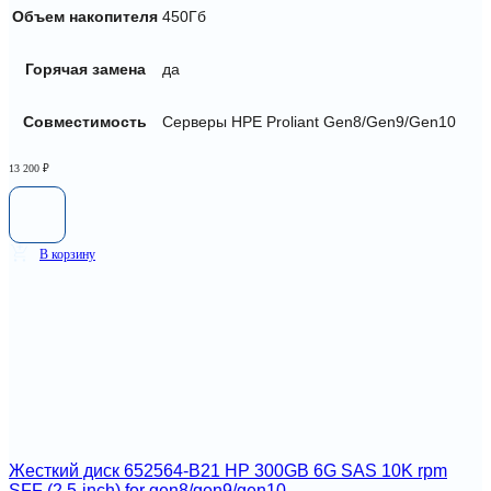
Объем накопителя
450Гб
Горячая замена
да
Совместимость
Серверы HPE Proliant Gen8/Gen9/Gen10
13 200
₽
В корзину
Жесткий диск 652564-B21 HP 300GB 6G SAS 10K rpm
SFF (2.5-inch) for gen8/gen9/gen10