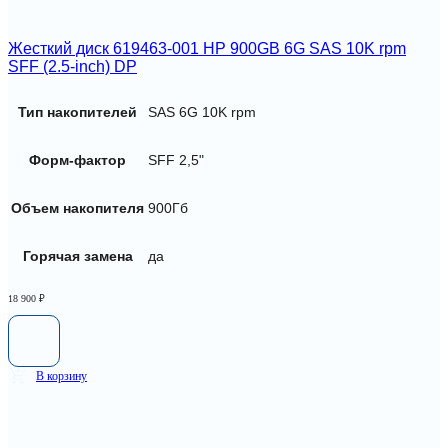
Жесткий диск 619463-001 HP 900GB 6G SAS 10K rpm
SFF (2.5-inch) DP
Тип накопителей
SAS 6G 10K rpm
Форм-фактор
SFF 2,5"
Объем накопителя
900Гб
Горячая замена
да
18 900
₽
В корзину