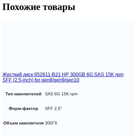
SAS
Похожие товары
7.2K
3.5-
inHDD
Жесткий диск 652611-B21 HP 300GB 6G SAS 15K rpm
SFF (2.5-inch) for gen8/gen9/gen10
Тип накопителей
SAS 6G 15K rpm
Форм-фактор
SFF 2,5"
Объем накопителя
300Гб