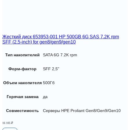
Жесткий диск 653953-001 HP 500GB 6G SAS 7.2K rpm
SFF (2.5-inch) for gen8/gen9/gen10
Тип накопителей
SATA 6G 7.2K rpm
Форм-фактор
SFF 2,5"
Объем накопителя
500Гб
Горячая замена
да
Совместимость
Серверы HPE Proliant Gen8/Gen9/Gen10
16 105
₽