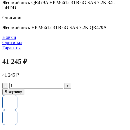
Жесткий диск QR479A HP M6612 3TB 6G SAS 7.2K 3.5-
inHDD
Описание
Жесткий диск HP M6612 3TB 6G SAS 7.2K QR479A
Новый
Оригинал
Гарантия
41 245
₽
41 245
₽
Количество
товара
В корзину
Жесткий
диск
QR479A
HP
M6612
3TB
6G