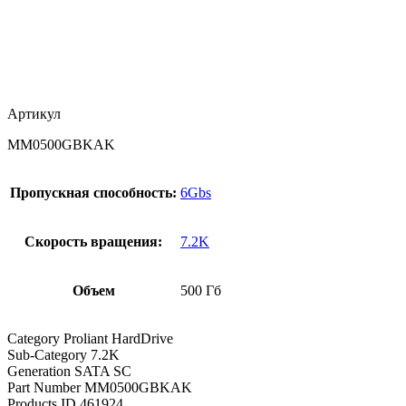
Артикул
MM0500GBKAK
Пропускная способность:
6Gbs
Скорость вращения:
7.2K
Объем
500 Гб
Category Proliant HardDrive
Sub-Category 7.2K
Generation SATA SC
Part Number MM0500GBKAK
Products ID 461924