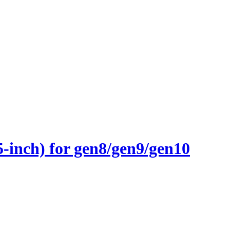
inch) for gen8/gen9/gen10