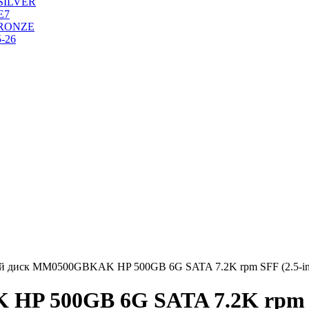
SILVER
Е7
RONZE
-26
й диск MM0500GBKAK HP 500GB 6G SATA 7.2K rpm SFF (2.5-inch
P 500GB 6G SATA 7.2K rpm SF