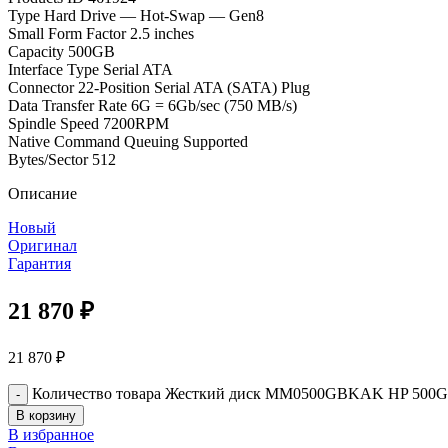
Type Hard Drive — Hot-Swap — Gen8
Small Form Factor 2.5 inches
Capacity 500GB
Interface Type Serial ATA
Connector 22-Position Serial ATA (SATA) Plug
Data Transfer Rate 6G = 6Gb/sec (750 MB/s)
Spindle Speed 7200RPM
Native Command Queuing Supported
Bytes/Sector 512
Описание
Новый
Оригинал
Гарантия
21 870
₽
21 870
₽
Количество товара Жесткий диск MM0500GBKAK HP 500GB 6G
В корзину
В избранное