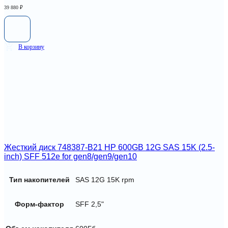
39 880
₽
В корзину
Жесткий диск 748387-B21 HP 600GB 12G SAS 15K (2.5-
inch) SFF 512e for gen8/gen9/gen10
Тип накопителей
SAS 12G 15K rpm
Форм-фактор
SFF 2,5"