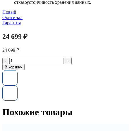
отказоустойчивость хранения данных.
Новый
Оригинал
Гарантия
24 699
₽
24 699
₽
Количество
товара
В корзину
Жесткий
диск
Lenovo
67Y2621
600GB
10K
SAS
6.0Gbps
Похожие товары
2.5"