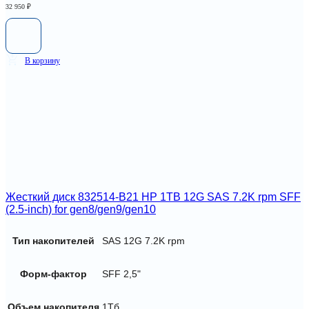
32 950
₽
В корзину
Жесткий диск 832514-B21 HP 1TB 12G SAS 7.2K rpm SFF
(2.5-inch) for gen8/gen9/gen10
Тип накопителей
SAS 12G 7.2K rpm
Форм-фактор
SFF 2,5"
Объем накопителя
1Тб