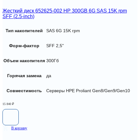
Жесткий диск 652625-002 HP 300GB 6G SAS 15K rpm
SFF (2.5-inch)
Тип накопителей
SAS 6G 15K rpm
Форм-фактор
SFF 2,5"
Объем накопителя
300Гб
Горячая замена
да
Совместимость
Серверы HPE Proliant Gen8/Gen9/Gen10
15 840
₽
В корзину