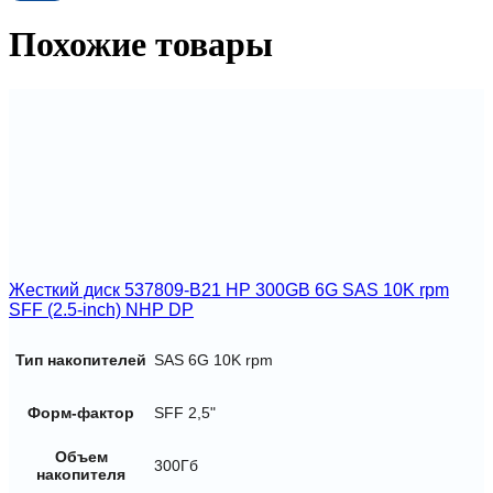
in(LFF)
SAS
Похожие товары
7.2K
Hot
Plug
DP
Hot
Plug
12G
Жесткий диск 537809-B21 HP 300GB 6G SAS 10K rpm
SFF (2.5-inch) NHP DP
Тип накопителей
SAS 6G 10K rpm
Форм-фактор
SFF 2,5"
Объем
300Гб
накопителя