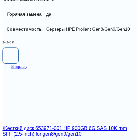
Горячая замена
да
Совместимость
Серверы HPE Proliant Gen8/Gen9/Gen10
34 540
₽
В корзину
Жесткий диск 653971-001 HP 900GB 6G SAS 10K rpm
SFF (2.5-inch) for gen8/gen9/gen10