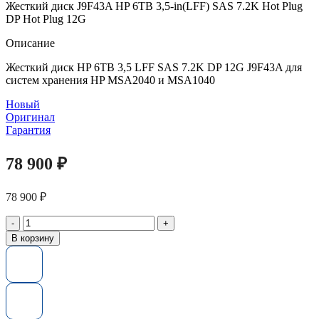
Жесткий диск J9F43A HP 6TB 3,5-in(LFF) SAS 7.2K Hot Plug
DP Hot Plug 12G
Описание
Жесткий диск HP 6TB 3,5 LFF SAS 7.2K DP 12G J9F43A для
систем хранения HP MSA2040 и MSA1040
Новый
Оригинал
Гарантия
78 900
₽
78 900
₽
Количество
товара
В корзину
Жесткий
диск
J9F43A
HP
6TB
3,5-