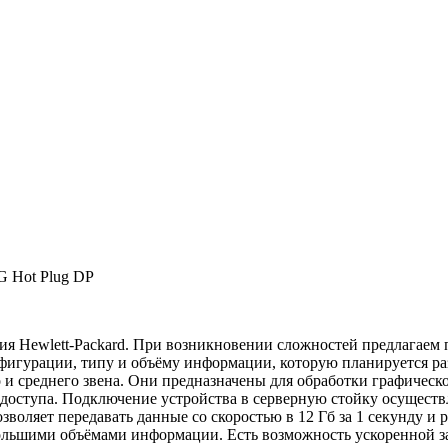
G Hot Plug DP
ия Hewlett-Packard. При возникновении сложностей предлагаем
нфигурации, типу и объёму информации, которую планируется ра
о и среднего звена. Они предназначены для обработки графичес
оступа. Подключение устройства в серверную стойку осуществл
озволяет передавать данные со скоростью в 12 Гб за 1 секунду и 
ольшими объёмами информации. Есть возможность ускоренной з