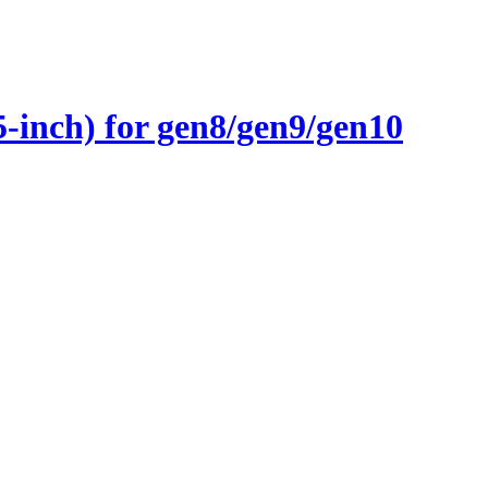
inch) for gen8/gen9/gen10