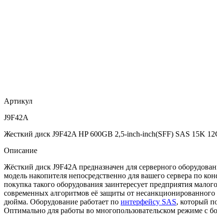
Артикул
J9F42A
Жесткий диск J9F42A HP 600GB 2,5-inch-inch(SFF) SAS 15K 12
Описание
Жёсткий диск J9F42A предназначен для серверного оборудован
модель накопителя непосредственно для вашего сервера по ко
покупка такого оборудования заинтересует предприятия малог
современных алгоритмов её защиты от несанкционированного д
дюйма. Оборудование работает по
интерфейсу SAS
, который п
Оптимально для работы во многопользовательском режиме с б