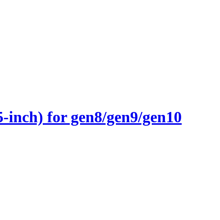
inch) for gen8/gen9/gen10