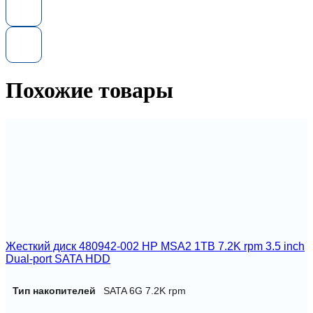
диск
HPE
765869-
001
2TB
7.2K
2.5''
Похожие товары
SATA
6Gb/s
Жесткий диск 480942-002 HP MSA2 1TB 7.2K rpm 3.5 inch
Dual-port SATA HDD
Тип накопителей
SATA 6G 7.2K rpm