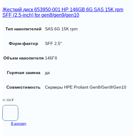
Жесткий диск 653950-001 HP 146GB 6G SAS 15K rpm
SFF (2.5-inch) for gen8/gen9/gen10
Тип накопителей
SAS 6G 15K rpm
Форм-фактор
SFF 2,5"
Объем накопителя
146Гб
Горячая замена
да
Совместимость
Серверы HPE Proliant Gen8/Gen9/Gen10
11 350
₽
В корзину