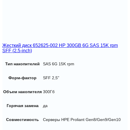
Жесткий диск 652625-002 HP 300GB 6G SAS 15K rpm
SFF (2.5-inch)
Тип накопителей
SAS 6G 15K rpm
Форм-фактор
SFF 2,5"
Объем накопителя
300Гб
Горячая замена
да
Совместимость
Серверы HPE Proliant Gen8/Gen9/Gen10