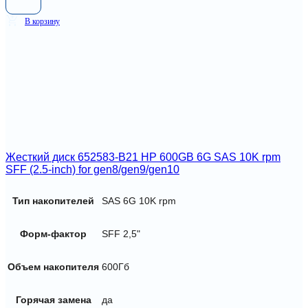
В корзину
Жесткий диск 652583-B21 HP 600GB 6G SAS 10K rpm
SFF (2.5-inch) for gen8/gen9/gen10
Тип накопителей
SAS 6G 10K rpm
Форм-фактор
SFF 2,5"
Объем накопителя
600Гб
Горячая замена
да