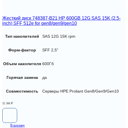
Жесткий диск 748387-B21 HP 600GB 12G SAS 15K (2.5-
inch) SFF 512e for gen8/gen9/gen10
Тип накопителей
SAS 12G 15K rpm
Форм-фактор
SFF 2,5"
Объем накопителя
600Гб
Горячая замена
да
Совместимость
Серверы HPE Proliant Gen8/Gen9/Gen10
32 380
₽
В корзину