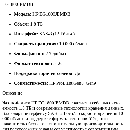
EG1800JEMDB
Модель:
HP EG1800JEMDB
Объем:
1.8 ТБ
Интерфейс:
SAS-3 (12 Гбит/с)
Скорость вращения:
10 000 об/мин
Форм-фактор:
2.5 дюйма
Формат секторов:
512e
Поддержка горячей замены:
Да
Совместимость:
HP ProLiant Gen8, Gen9
Описание
Жесткий диск HP EG1800JEMDB сочетает в себе высокую
емкость 1.8 ТБ и современные технологии хранения данных.
Благодаря интерфейсу SAS 12 Гбит/с, скорости вращения 10
000 об/мин и поддержке формата секторов 512e, этот
накопитель обеспечивает оптимальную производительность
для ресурсоемких задач и совместимость с современными