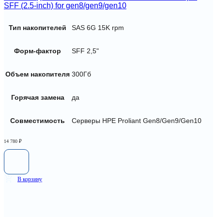
SFF (2.5-inch) for gen8/gen9/gen10
Тип накопителей
SAS 6G 15K rpm
Форм-фактор
SFF 2,5"
Объем накопителя
300Гб
Горячая замена
да
Совместимость
Серверы HPE Proliant Gen8/Gen9/Gen10
14 780
₽
В корзину