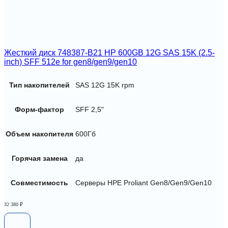
Жесткий диск 748387-B21 HP 600GB 12G SAS 15K (2.5-
inch) SFF 512e for gen8/gen9/gen10
Тип накопителей
SAS 12G 15K rpm
Форм-фактор
SFF 2,5"
Объем накопителя
600Гб
Горячая замена
да
Совместимость
Серверы HPE Proliant Gen8/Gen9/Gen10
32 380
₽