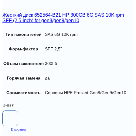
Жесткий диск 652564-B21 HP 300GB 6G SAS 10K rpm
SFF (2.5-inch) for gen8/gen9/gen10
Тип накопителей
SAS 6G 10K rpm
Форм-фактор
SFF 2,5"
Объем накопителя
300Гб
Горячая замена
да
Совместимость
Серверы HPE Proliant Gen8/Gen9/Gen10
10 698
₽
В корзину